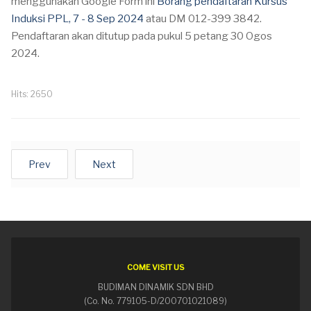
menggunakan Google Form ini
Borang pendaftaran Kursus
Induksi PPL, 7 - 8 Sep 2024
atau DM 012-399 3842.
Pendaftaran akan ditutup pada pukul 5 petang 30 Ogos
2024.
Hits: 2650
Prev
Next
COME VISIT US
BUDIMAN DINAMIK SDN BHD
(Co. No. 779105-D/200701021089)